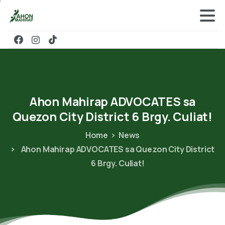
Ahon
Mahirap
ADVOCATES
sa
Quezon
City
District
6
Brgy.
Culiat!
Home
News
Ahon Mahirap ADVOCATES sa Quezon City District
6 Brgy. Culiat!