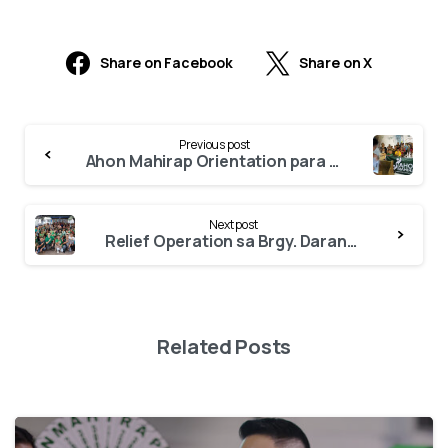
Share on Facebook
Share on X
Continue
Previous post
Reading
Ahon Mahirap Orientation para sa Interesadong Magpa-Member sa Brgy. Batasan Hills QC District 2!
Next post
Relief Operation sa Brgy. Darangan, Binangonan, Rizal!
Related Posts