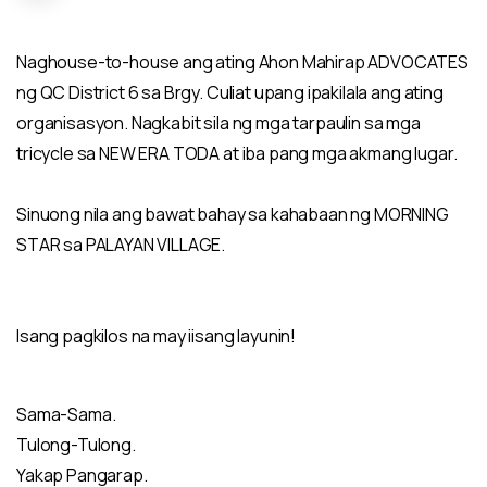
Naghouse-to-house ang ating Ahon Mahirap ADVOCATES
ng QC District 6 sa Brgy. Culiat upang ipakilala ang ating
organisasyon. Nagkabit sila ng mga tarpaulin sa mga
tricycle sa NEW ERA TODA at iba pang mga akmang lugar.
Sinuong nila ang bawat bahay sa kahabaan ng MORNING
STAR sa PALAYAN VILLAGE.
Isang pagkilos na may iisang layunin!
Sama-Sama.
Tulong-Tulong.
Yakap Pangarap.