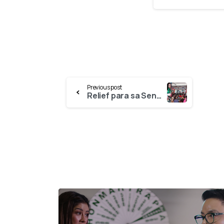
Continue
Previous post
Relief para sa Senior Citizens ng Brgy. Kabayanan, San Juan!
Reading