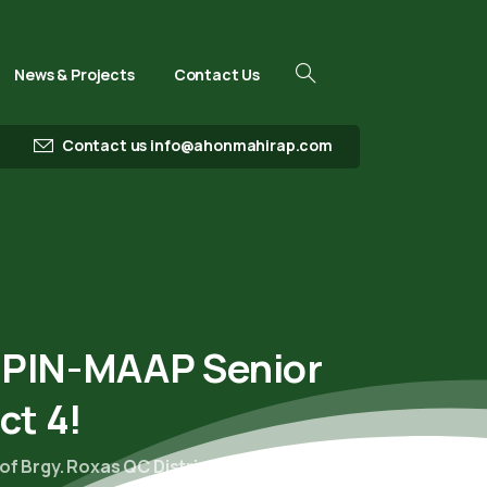
News & Projects
Contact Us
Contact us
info@ahonmahirap.com
PIN-MAAP
Senior
ict
4!
f Brgy. Roxas QC District 4!