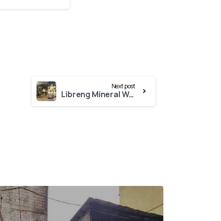
Next post
Libreng Mineral Water para sa Grand Marian Prusisyon 2024!
0