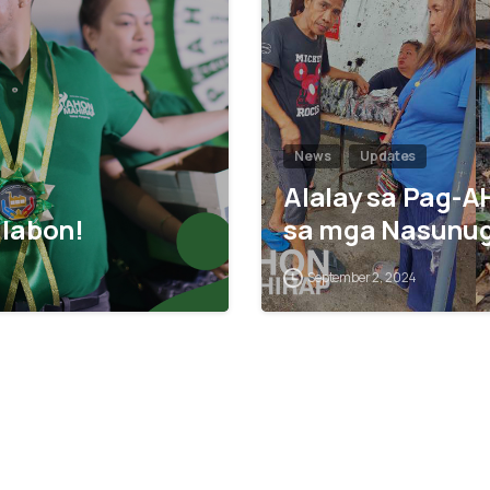
News
Updates
Alalay sa Pag-A
labon!
sa mga Nasunug
September 2, 2024