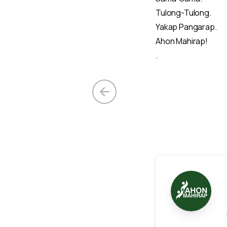
Tulong-Tulong.
Yakap Pangarap.
Ahon Mahirap!
.