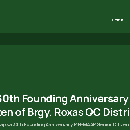
Home
30th
Founding
Anniversary
zen
of
Brgy.
Roxas
QC
Distr
p sa 30th Founding Anniversary PIN-MAAP Senior Citizen o