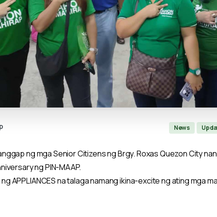
p
News
Upda
anggap ng mga Senior Citizens ng Brgy. Roxas Quezon City nan
nniversary ng PIN-MAAP.
g APPLIANCES na talaga namang ikina-excite ng ating mga mahal