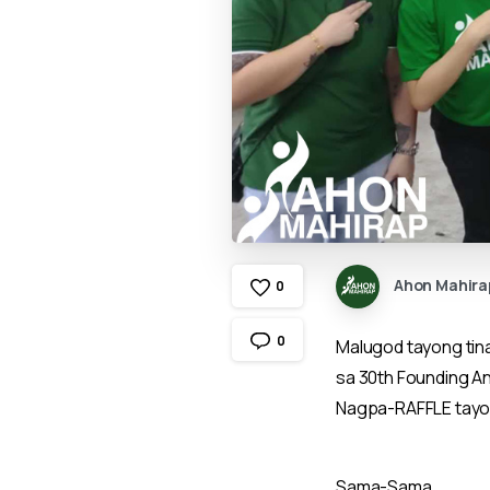
Ahon Mahira
0
0
Malugod tayong tin
sa 30th Founding A
Nagpa-RAFFLE tayo n
Sama-Sama.