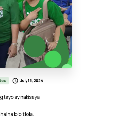
July 18, 2024
tes
g tayo ay nakisaya
 na lolo’t lola.