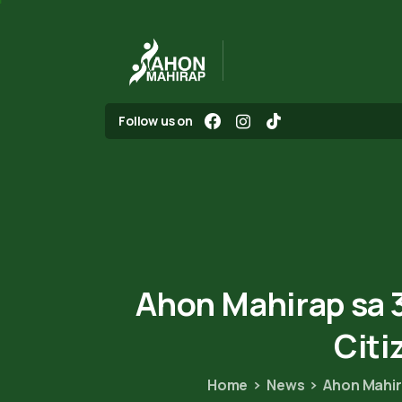
Follow us on
Ahon
Mahirap
sa
Citi
Home
News
Ahon Mahira