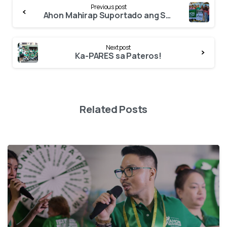
Continue
Previous post
Reading
Ahon Mahirap Suportado ang Sangguniang Kabataan ng Brgy. Pinagkaisahan!
Next post
Ka-PARES sa Pateros!
Related Posts
2