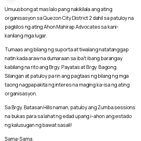
Umuusbong at mas lalo pang nakikilala ang ating
organisasyon sa Quezon City District 2 dahil sa patuloy na
pagkilos ng ating Ahon Mahirap Advocates sa kani-
kanilang mga lugar.
Tumaas ang bilang ng suporta at tiwalang natatanggap
natin kada araw na dumaraan sa iba’t ibang barangay
kabilang na rito ang Brgy. Payatas at Brgy. Bagong
Silangan at patuloy pa rin ang pagtaas ng bilang ng mga
taong nagpapakita ng interes na maging ka-isa ng ating
organisasyon.
Sa Brgy. Batasan Hills naman, patuloy ang Zumba sessions
na bukas para sa lahat ng edad upang i-ahon ang estado
ng kalusugan ng bawat sasali!
Sama-Sama.