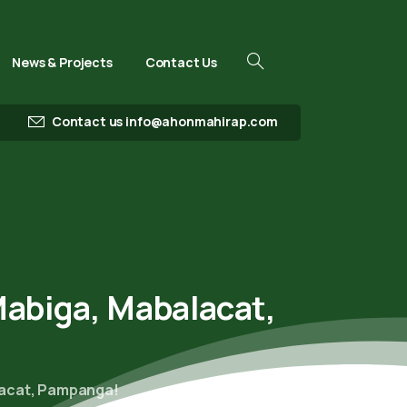
News & Projects
Contact Us
Contact us
info@ahonmahirap.com
abiga,
Mabalacat,
lacat, Pampanga!