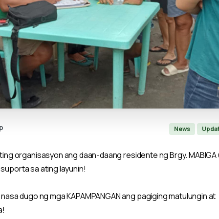
p
News
Upda
ng organisasyon ang daan-daang residente ng Brgy. MABIGA 
t suporta sa ating layunin!
 nasa dugo ng mga KAPAMPANGAN ang pagiging matulungin at
a!