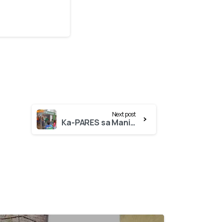
Next post
Ka-PARES sa Manila District 3!