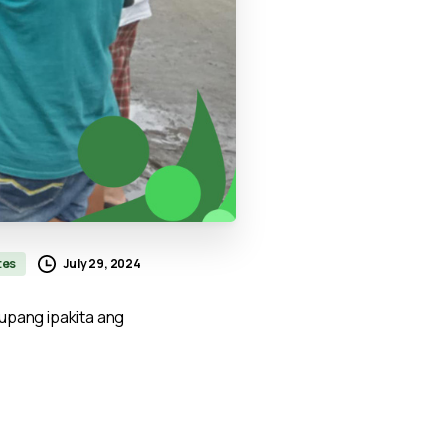
July 29, 2024
tes
upang ipakita ang