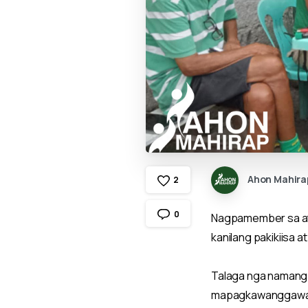
Ahon Mahira
2
0
Nagpamember sa ati
kanilang pakikiisa a
Talaga nga namang
mapagkawanggaw