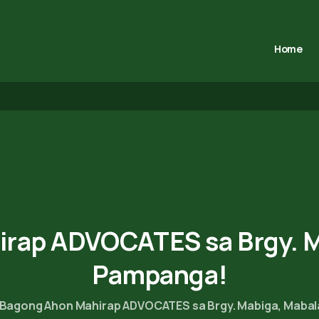
Home
irap
ADVOCATES
sa
Brgy.
M
Pampanga!
Bagong Ahon Mahirap ADVOCATES sa Brgy. Mabiga, Maba