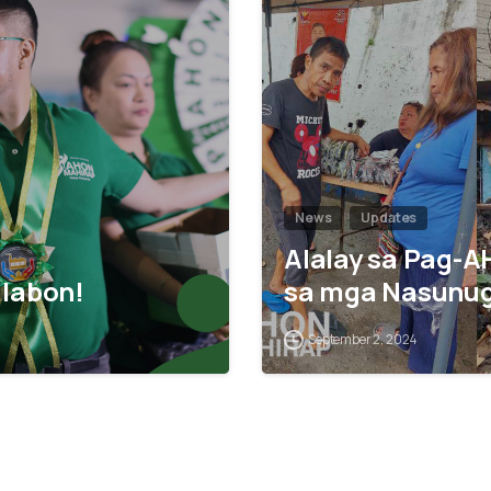
2
News
Updates
Alalay sa Pag-A
labon!
sa mga Nasunug
September 2, 2024