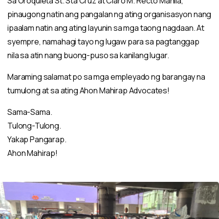
Sa Oroquieta St. Sta Cruz at Claro M. Recto Manila,
pinaugong natin ang pangalan ng ating organisasyon nang
ipaalam natin ang ating layunin sa mga taong nagdaan. At
syempre, namahagi tayo ng lugaw para sa pagtanggap
nila sa atin nang buong-puso sa kanilang lugar.
Maraming salamat po sa mga empleyado ng barangay na
tumulong at sa ating Ahon Mahirap Advocates!
Sama-Sama.
Tulong-Tulong.
Yakap Pangarap.
Ahon Mahirap!