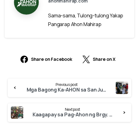
ahonmahirap.com
Sama-sama, Tulong-tulong Yakap
Pangarap Ahon Mahirap
Share on Facebook
Share on X
Continue
Previous post
Reading
Mga Bagong Ka-AHON sa San Juan!
Next post
Kaagapay sa Pag-Ahon ng Brgy. 649 Zone 69